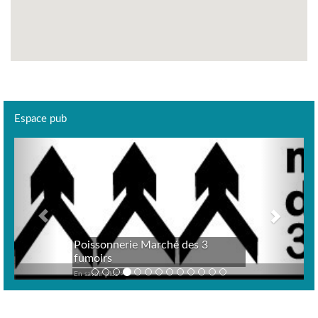
Espace pub
Previous
Next
Poissonnerie Marché des 3
fumoirs
En savoir plus >