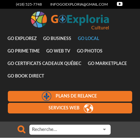
(418) 525-7748
INFOGOEXPLORIA@GMAIL.COM
Culturel
GO EXPLOREZ
GO BUSINESS
GO LOCAL
GO PRIME TIME
GO WEB TV
GO PHOTOS
GO CERTIFICATS CADEAUX QUÉBEC
GO MARKETPLACE
GO BOOK DIRECT
PLANS DE RELANCE
SERVICES WEB