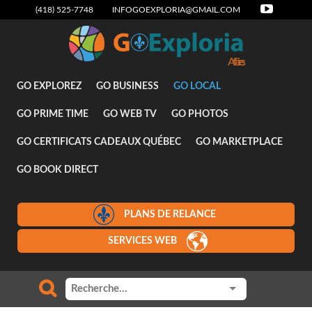
(418) 525-7748
INFOGOEXPLORIA@GMAIL.COM
GO EXPLOREZ
GO BUSINESS
GO LOCAL
GO PRIME TIME
GO WEB TV
GO PHOTOS
GO CERTIFICATS CADEAUX QUÉBEC
GO MARKETPLACE
GO BOOK DIRECT
PLANS DE RELANCE
SERVICES WEB