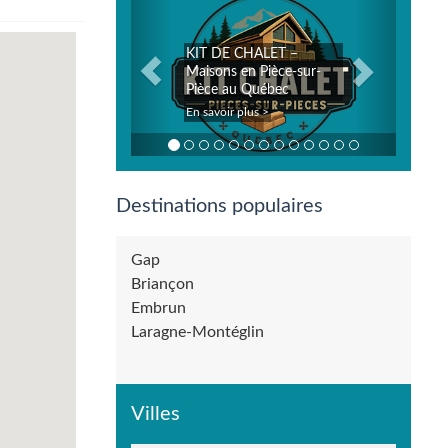
KIT DE CHALET –
Joe Smoked Meat Mat
Maisons en Pièce-sur-
Plus, et je vous
Pièce au Québec
recommande vivement
En savoir plus >
En savoir plus >
Destinations populaires
Gap
Briançon
Embrun
Laragne-Montéglin
Villes