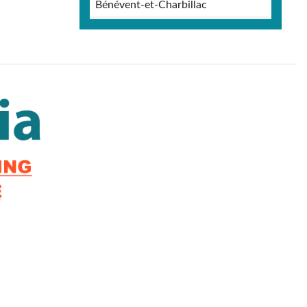
Bénévent-et-Charbillac
Bréziers
Briançon
Bruis
Buissard
Ceillac
Cervières
Chabestan
Chabottes
Champcella
Champoléon
Chanousse
Château-Ville-Vieille