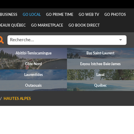
BUSINESS
GO LOCAL
GO PRIME TIME
GO WEB TV
GO PHOTOS
DEAUX QUÉBEC
GO MARKETPLACE
GO BOOK DIRECT
Abitibi-Temiscamingue
Bas Saint-Laurent
Côte-Nord
Eeyou Istchee Baie-James
Laurentides
Laval
Outaouais
Québec
HAUTES ALPES