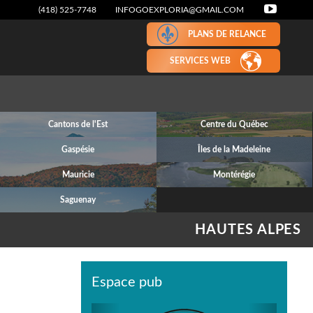
(418) 525-7748
INFOGOEXPLORIA@GMAIL.COM
PLANS DE RELANCE
SERVICES WEB
Cantons de l'Est
Centre du Québec
Gaspésie
Îles de la Madeleine
Mauricie
Montérégie
Saguenay
HAUTES ALPES
Espace pub
Previous
Next