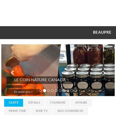
BEAUPRE
Previous
Nex
LE COIN NATURE CANADA
En savoir plus >
CARTE
DÉTAILS
TOURISME
AFFAIRE
PRIME TIME
WEB TV
NOS COMMERCES