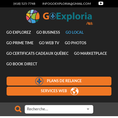
(418) 525-7748
INFOGOEXPLORIA@GMAIL.COM
GO EXPLOREZ
GO BUSINESS
GO LOCAL
GO PRIME TIME
GO WEB TV
GO PHOTOS
GO CERTIFICATS CADEAUX QUÉBEC
GO MARKETPLACE
GO BOOK DIRECT
PLANS DE RELANCE
SERVICES WEB