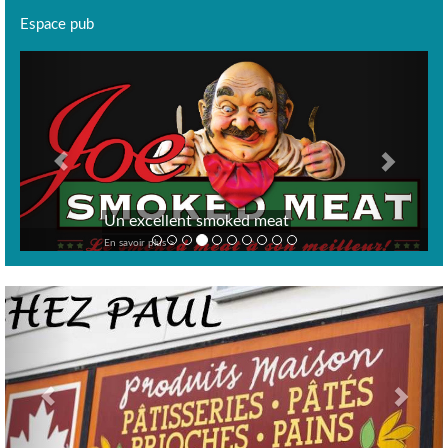
Espace pub
Previous
Next
Un excellent smoked meat
En savoir plus >
Previous
Nex