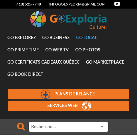
(418) 525-7748
INFOGOEXPLORIA@GMAIL.COM
Culturel
GO EXPLOREZ
GO BUSINESS
GO LOCAL
GO PRIME TIME
GO WEB TV
GO PHOTOS
GO CERTIFICATS CADEAUX QUÉBEC
GO MARKETPLACE
GO BOOK DIRECT
PLANS DE RELANCE
SERVICES WEB