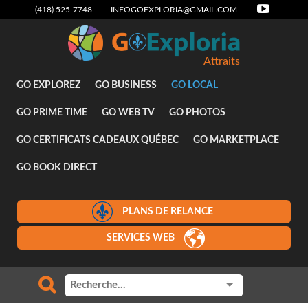
(418) 525-7748
INFOGOEXPLORIA@GMAIL.COM
Attraits
GO EXPLOREZ
GO BUSINESS
GO LOCAL
GO PRIME TIME
GO WEB TV
GO PHOTOS
GO CERTIFICATS CADEAUX QUÉBEC
GO MARKETPLACE
GO BOOK DIRECT
PLANS DE RELANCE
SERVICES WEB