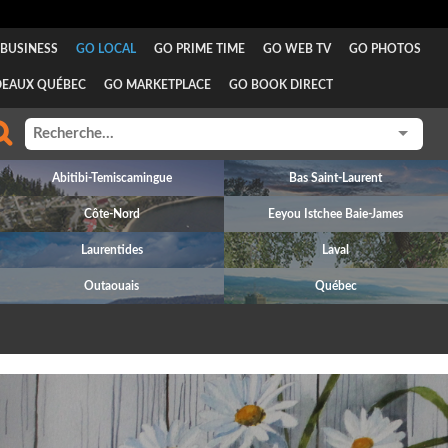
BUSINESS
GO LOCAL
GO PRIME TIME
GO WEB TV
GO PHOTOS
DEAUX QUÉBEC
GO MARKETPLACE
GO BOOK DIRECT
Abitibi-Temiscamingue
Bas Saint-Laurent
Côte-Nord
Eeyou Istchee Baie-James
Laurentides
Laval
Outaouais
Québec
revious