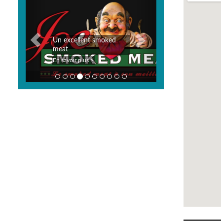
Previous
Next
Poissonnerie Marché des
3 fumoirs
En savoir plus >