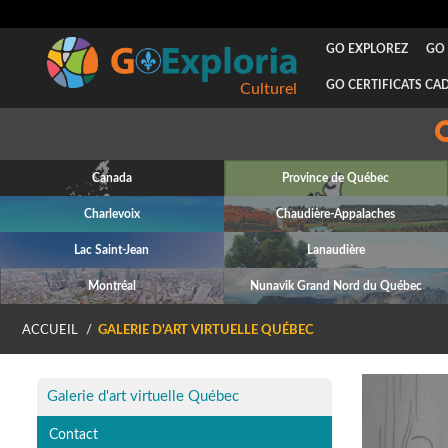
GO EXPLOREZ
GO 
GO CERTIFICATS CA
Culturel
Canada
Province de Québec
Charlevoix
Chaudière-Appalaches
Lac Saint-Jean
Lanaudière
Montréal
Nunavik Grand Nord du Québec
ACCUEIL
GALERIE D'ART VIRTUELLE QUÉBEC
P
Galerie d'art virtuelle Québec
Contact