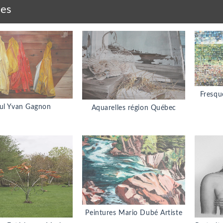
ies
Fresqu
ul Yvan Gagnon
Aquarelles région Québec
Peintures Mario Dubé Artiste