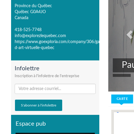
Province du Québec
Québec G0A4JO
Canada
418-525-7748
info@explorezlequebec.com
https://www.goexploria.com/company/306/galerie-
d-art-virtuelle-quebec
At
Infolettre
En sa
Inscription à l'infolettre de l'entreprise
CARTE
Espace pub