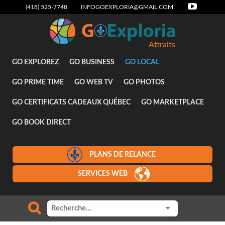
(418) 525-7748
INFOGOEXPLORIA@GMAIL.COM
Attraits
GO EXPLOREZ
GO BUSINESS
GO LOCAL
GO PRIME TIME
GO WEB TV
GO PHOTOS
GO CERTIFICATS CADEAUX QUÉBEC
GO MARKETPLACE
GO BOOK DIRECT
PLANS DE RELANCE
SERVICES WEB