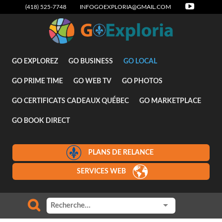
(418) 525-7748
INFOGOEXPLORIA@GMAIL.COM
Designer
GO EXPLOREZ
GO BUSINESS
GO LOCAL
GO PRIME TIME
GO WEB TV
GO PHOTOS
GO CERTIFICATS CADEAUX QUÉBEC
GO MARKETPLACE
GO BOOK DIRECT
PLANS DE RELANCE
SERVICES WEB