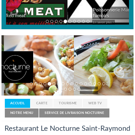
Poissonnerie Marché des 3
fumoirs
En savoir plus >
Previous
Nex
ACCUEIL
CARTE
TOURISME
WEB TV
NOTRE MENU
SERVICE DE LIVRAISON NOCTURNE
Restaurant Le Nocturne Saint-Raymond