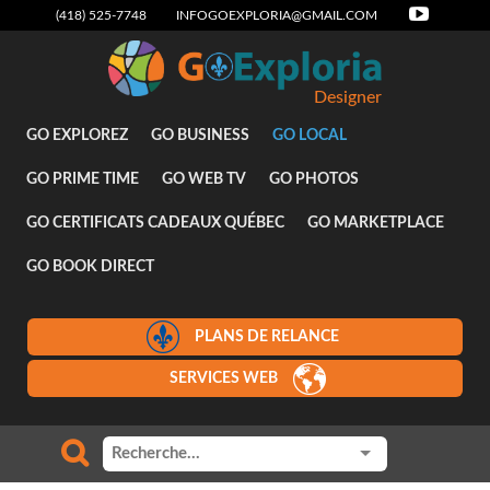
(418) 525-7748
INFOGOEXPLORIA@GMAIL.COM
Designer
GO EXPLOREZ
GO BUSINESS
GO LOCAL
GO PRIME TIME
GO WEB TV
GO PHOTOS
GO CERTIFICATS CADEAUX QUÉBEC
GO MARKETPLACE
GO BOOK DIRECT
PLANS DE RELANCE
SERVICES WEB