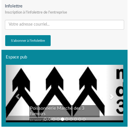
Infolettre
Inscription à l'infolettre de l'entreprise
Espace pub
Previous
Next
Poissonnerie Marché des 3
fumoirs
En savoir plus >