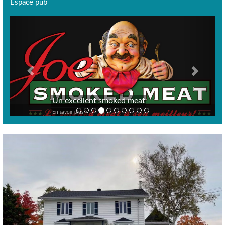
Espace pub
Previous
Next
Un excellent smoked meat
En savoir plus >