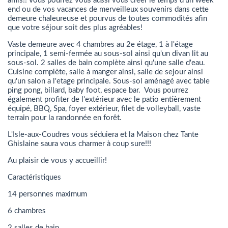
amis!! Vous pourrez vous aussi vous créer le temps d'un week
end ou de vos vacances de merveilleux souvenirs dans cette
demeure chaleureuse et pourvus de toutes commodités afin
que votre séjour soit des plus agréables!
Vaste demeure avec 4 chambres au 2e étage, 1 à l'étage
principale, 1 semi-fermée au sous-sol ainsi qu'un divan lit au
sous-sol. 2 salles de bain complète ainsi qu'une salle d'eau.
Cuisine complète, salle à manger ainsi, salle de sejour ainsi
qu'un salon a l'etage principale. Sous-sol aménagé avec table
ping pong, billard, baby foot, espace bar. Vous pourrez
également profiter de l'extérieur avec le patio entièrement
équipé, BBQ, Spa, foyer extérieur, filet de volleyball, vaste
terrain pour la randonnée en forêt.
L'Isle-aux-Coudres vous séduiera et la Maison chez Tante
Ghislaine saura vous charmer à coup sure!!!
Au plaisir de vous y accueillir!
Caractéristiques
14 personnes maximum
6 chambres
2 salles de bain