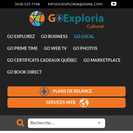
(418) 525-7748
INFOGOEXPLORIA@GMAIL.COM
Culturel
GO EXPLOREZ
GO BUSINESS
GO LOCAL
GO PRIME TIME
GO WEB TV
GO PHOTOS
GO CERTIFICATS CADEAUX QUÉBEC
GO MARKETPLACE
GO BOOK DIRECT
PLANS DE RELANCE
SERVICES WEB