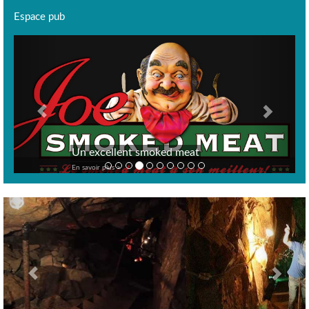
Espace pub
Previous
Next
Un excellent smoked meat
En savoir plus >
Previous
Nex