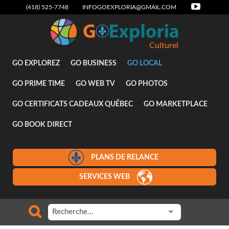
(418) 525-7748
INFOGOEXPLORIA@GMAIL.COM
Culturel
GO EXPLOREZ
GO BUSINESS
GO LOCAL
GO PRIME TIME
GO WEB TV
GO PHOTOS
GO CERTIFICATS CADEAUX QUÉBEC
GO MARKETPLACE
GO BOOK DIRECT
PLANS DE RELANCE
SERVICES WEB