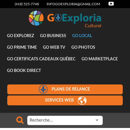
(418) 525-7748
INFOGOEXPLORIA@GMAIL.COM
Culturel
GO EXPLOREZ
GO BUSINESS
GO LOCAL
GO PRIME TIME
GO WEB TV
GO PHOTOS
GO CERTIFICATS CADEAUX QUÉBEC
GO MARKETPLACE
GO BOOK DIRECT
PLANS DE RELANCE
SERVICES WEB