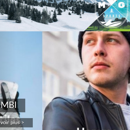
revious
MBI
voir plus >