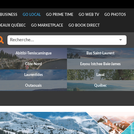
BUSINESS
GO LOCAL
GO PRIME TIME
GO WEB TV
GO PHOTOS
DEAUX QUÉBEC
GO MARKETPLACE
GO BOOK DIRECT
Abitibi-Temiscamingue
Bas Saint-Laurent
Côte-Nord
Eeyou Istchee Baie-James
Laurentides
Laval
Outaouais
Québec