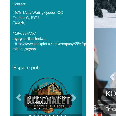
Contact
2575-1A av Watt, , Québec QC
Québec G1P3T2
Canada
P
418-683-7767
mgagnon@bellnet.ca
https://www.goexploria.com/company/385/sports-
michel-gagnon
Espace pub
Previous
Next
KO
KIT DE CHALET PIÈCES-
SUR-PIÈCES
En savoir plus >
En sa