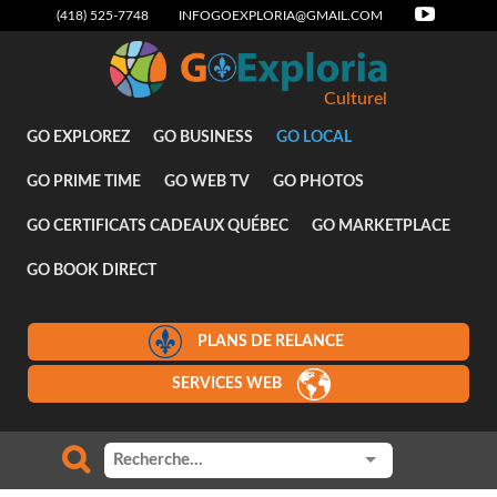
(418) 525-7748
INFOGOEXPLORIA@GMAIL.COM
Culturel
GO EXPLOREZ
GO BUSINESS
GO LOCAL
GO PRIME TIME
GO WEB TV
GO PHOTOS
GO CERTIFICATS CADEAUX QUÉBEC
GO MARKETPLACE
GO BOOK DIRECT
PLANS DE RELANCE
SERVICES WEB