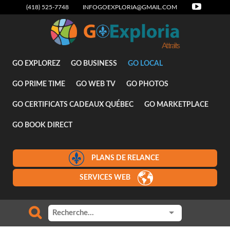
(418) 525-7748
INFOGOEXPLORIA@GMAIL.COM
Attraits
GO EXPLOREZ
GO BUSINESS
GO LOCAL
GO PRIME TIME
GO WEB TV
GO PHOTOS
GO CERTIFICATS CADEAUX QUÉBEC
GO MARKETPLACE
GO BOOK DIRECT
PLANS DE RELANCE
SERVICES WEB