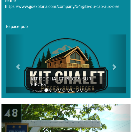
fermé
https://www.goexploria.com/company/54/gite-du-cap-aux-oies
Espace pub
Previous
Next
KIT DE CHALET PIÈCES-SUR-
PIÈCES
En savoir plus >
Previous
Nex