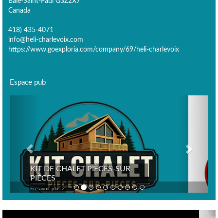
Baie-Saint-Paul G3Z2X7
Canada
418) 435-4071
info@heli-charlevoix.com
https://www.goexploria.com/company/69/heli-charlevoix
Espace pub
Previous
Next
En savoir plus >
Previous
Nex