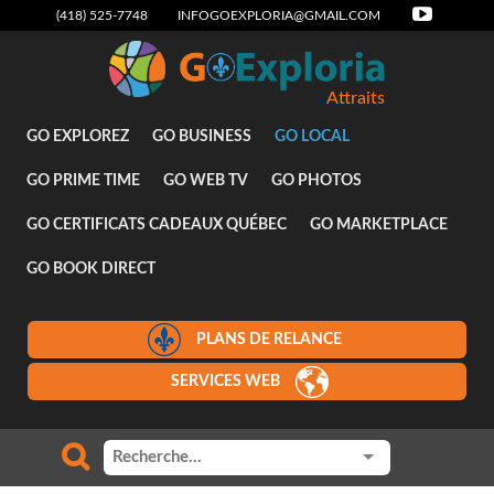
(418) 525-7748
INFOGOEXPLORIA@GMAIL.COM
Attraits
GO EXPLOREZ
GO BUSINESS
GO LOCAL
GO PRIME TIME
GO WEB TV
GO PHOTOS
GO CERTIFICATS CADEAUX QUÉBEC
GO MARKETPLACE
GO BOOK DIRECT
PLANS DE RELANCE
SERVICES WEB