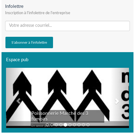
Infolettre
Inscription à l'infolettre de l'entreprise
Espace pub
Previous
Next
Poissonnerie Marché des 3
fumoirs
En savoir plus >