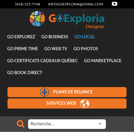
(418) 525-7748
INFOGOEXPLORIA@GMAIL.COM
Designer
GO EXPLOREZ
GO BUSINESS
GO LOCAL
GO PRIME TIME
GO WEB TV
GO PHOTOS
GO CERTIFICATS CADEAUX QUÉBEC
GO MARKETPLACE
GO BOOK DIRECT
PLANS DE RELANCE
SERVICES WEB