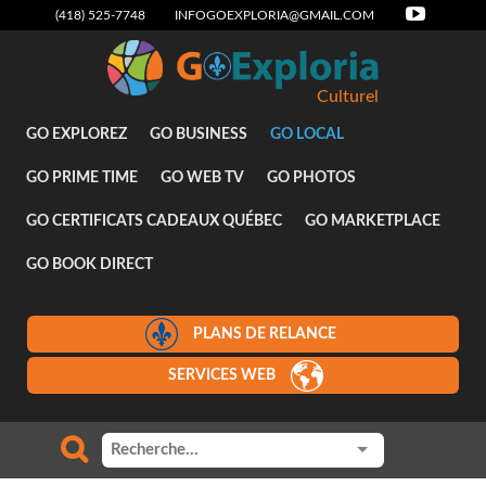
(418) 525-7748
INFOGOEXPLORIA@GMAIL.COM
Culturel
GO EXPLOREZ
GO BUSINESS
GO LOCAL
GO PRIME TIME
GO WEB TV
GO PHOTOS
GO CERTIFICATS CADEAUX QUÉBEC
GO MARKETPLACE
GO BOOK DIRECT
PLANS DE RELANCE
SERVICES WEB