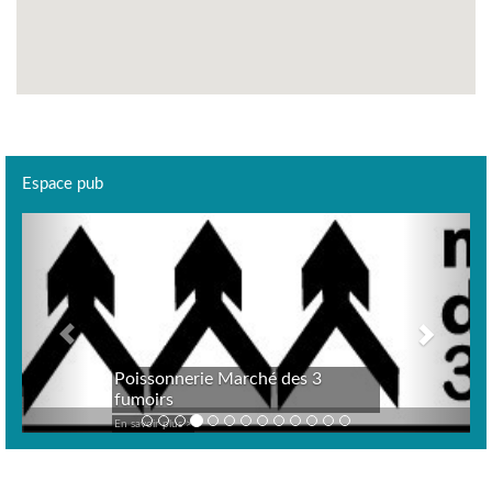
Espace pub
Previous
Next
Poissonnerie Marché des 3
fumoirs
En savoir plus >