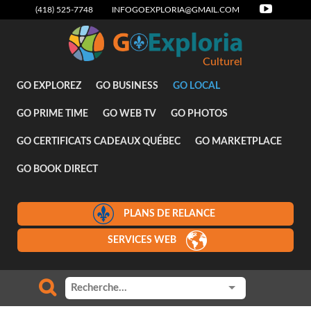
(418) 525-7748
INFOGOEXPLORIA@GMAIL.COM
Culturel
GO EXPLOREZ
GO BUSINESS
GO LOCAL
GO PRIME TIME
GO WEB TV
GO PHOTOS
GO CERTIFICATS CADEAUX QUÉBEC
GO MARKETPLACE
GO BOOK DIRECT
PLANS DE RELANCE
SERVICES WEB