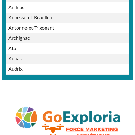
Anlhiac
Annesse-et-Beaulieu
Antonne-et-Trigonant
Archignac
Atur
Aubas
Audrix
Augignac
Auriac-du-Périgord
Azerat
Badefols-d'Ans
Badefols-sur-Dordogne
Baneuil