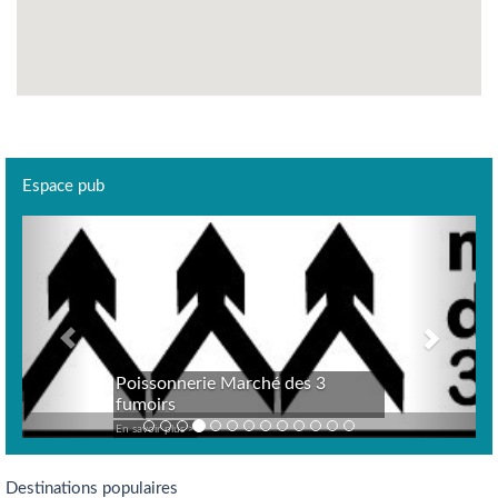
Espace pub
Previous
Next
Poissonnerie Marché des 3
fumoirs
En savoir plus >
Destinations populaires