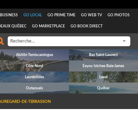
BUSINESS
GO LOCAL
GO PRIME TIME
GO WEB TV
GO PHOTOS
DEAUX QUÉBEC
GO MARKETPLACE
GO BOOK DIRECT
Abitibi-Temiscamingue
Bas Saint-Laurent
Côte-Nord
Eeyou Istchee Baie-James
Laurentides
Laval
Outaouais
Québec
AUREGARD-DE-TERRASSON