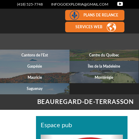
(418) 525-7748
INFOGOEXPLORIA@GMAIL.COM
PLANS DE RELANCE
SERVICES WEB
Cantons de l'Est
Centre du Québec
Gaspésie
Îles de la Madeleine
Mauricie
Montérégie
Saguenay
BEAUREGARD-DE-TERRASSON
Espace pub
Previous
Next