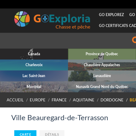
GO EXPLOREZ
GO 
GO CERTIFICATS CA
Chasse et pêche
Canada
Province de Québec
Charlevoix
Chaudière-Appalaches
Lac Saint-Jean
Lanaudière
Montréal
Nunavik Grand Nord du Québec
ACCUEIL
EUROPE
FRANCE
AQUITAINE
DORDOGNE
BE
Ville Beauregard-de-Terrasson
CARTE
DÉTAILS