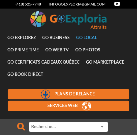
(418) 525-7748
INFOGOEXPLORIA@GMAIL.COM
Attraits
GO EXPLOREZ
GO BUSINESS
GO LOCAL
GO PRIME TIME
GO WEB TV
GO PHOTOS
GO CERTIFICATS CADEAUX QUÉBEC
GO MARKETPLACE
GO BOOK DIRECT
PLANS DE RELANCE
SERVICES WEB