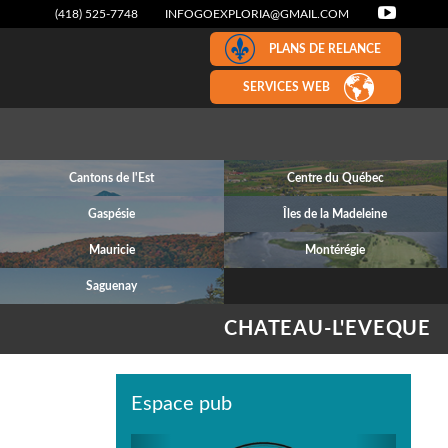
(418) 525-7748
INFOGOEXPLORIA@GMAIL.COM
PLANS DE RELANCE
SERVICES WEB
Cantons de l'Est
Centre du Québec
Gaspésie
Îles de la Madeleine
Mauricie
Montérégie
Saguenay
CHATEAU-L'EVEQUE
Espace pub
Previous
Next