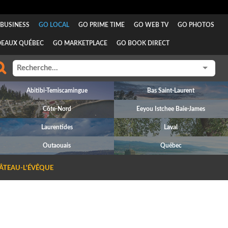
BUSINESS
GO LOCAL
GO PRIME TIME
GO WEB TV
GO PHOTOS
DEAUX QUÉBEC
GO MARKETPLACE
GO BOOK DIRECT
Abitibi-Temiscamingue
Bas Saint-Laurent
Côte-Nord
Eeyou Istchee Baie-James
Laurentides
Laval
Outaouais
Québec
ÂTEAU-L'ÉVÊQUE