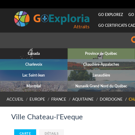
GO EXPLOREZ
GO 
GO CERTIFICATS CA
Attraits
Canada
Province de Québec
Charlevoix
Chaudière-Appalaches
Lac Saint-Jean
Lanaudière
Montréal
Nunavik Grand Nord du Québec
ACCUEIL
EUROPE
FRANCE
AQUITAINE
DORDOGNE
CH
Ville Chateau-l'Eveque
CARTE
DÉTAILS