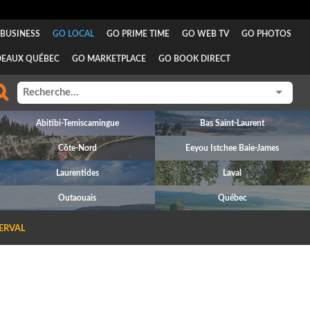
BUSINESS
GO LOCAL
GO PRIME TIME
GO WEB TV
GO PHOTOS
DEAUX QUÉBEC
GO MARKETPLACE
GO BOOK DIRECT
Abitibi-Temiscamingue
Bas Saint-Laurent
Côte-Nord
Eeyou Istchee Baie-James
Laurentides
Laval
Outaouais
Québec
ERVAL