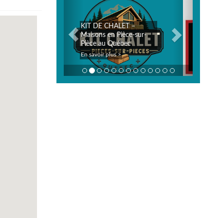
HALET –
Joe Smoked Meat Matin
n Pièce-sur-
Plus, et je vous
Québec
recommande vivement!
us >
En savoir plus >