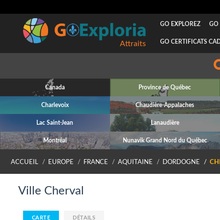
GO EXPLOREZ
GO 
GO CERTIFICATS CA
Attraits
Canada
Province de Québec
Charlevoix
Chaudière-Appalaches
Lac Saint-Jean
Lanaudière
Montréal
Nunavik Grand Nord du Québec
ACCUEIL
EUROPE
FRANCE
AQUITAINE
DORDOGNE
CH
Ville Cherval
CARTE
DÉTAILS