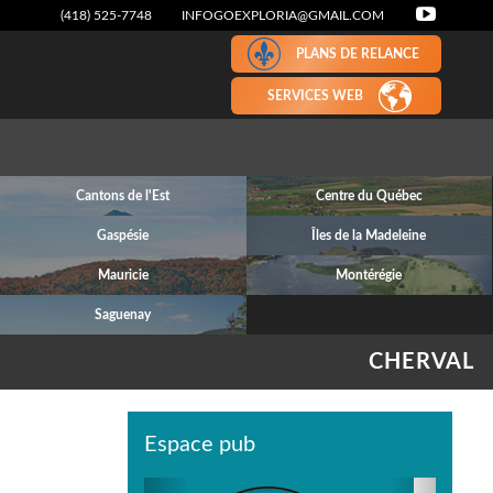
(418) 525-7748
INFOGOEXPLORIA@GMAIL.COM
PLANS DE RELANCE
SERVICES WEB
Cantons de l'Est
Centre du Québec
Gaspésie
Îles de la Madeleine
Mauricie
Montérégie
Saguenay
CHERVAL
Espace pub
Previous
Next