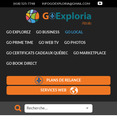
(418) 525-7748
INFOGOEXPLORIA@GMAIL.COM
Attraits
GO EXPLOREZ
GO BUSINESS
GO LOCAL
GO PRIME TIME
GO WEB TV
GO PHOTOS
GO CERTIFICATS CADEAUX QUÉBEC
GO MARKETPLACE
GO BOOK DIRECT
PLANS DE RELANCE
SERVICES WEB