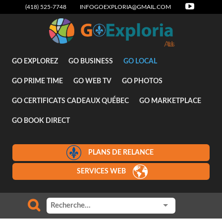
(418) 525-7748
INFOGOEXPLORIA@GMAIL.COM
Attraits
GO EXPLOREZ
GO BUSINESS
GO LOCAL
GO PRIME TIME
GO WEB TV
GO PHOTOS
GO CERTIFICATS CADEAUX QUÉBEC
GO MARKETPLACE
GO BOOK DIRECT
PLANS DE RELANCE
SERVICES WEB