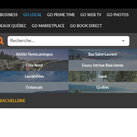
BUSINESS
GO LOCAL
GO PRIME TIME
GO WEB TV
GO PHOTOS
DEAUX QUÉBEC
GO MARKETPLACE
GO BOOK DIRECT
Abitibi-Temiscamingue
Bas Saint-Laurent
Côte-Nord
Eeyou Istchee Baie-James
Laurentides
Laval
Outaouais
Québec
 BACHELLERIE