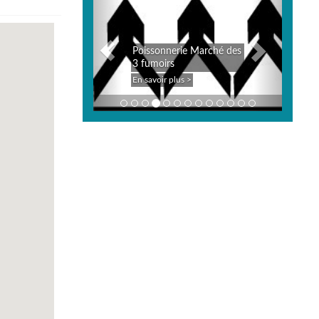
Poissonnerie Marché des
3 fumoirs
En savoir plus >