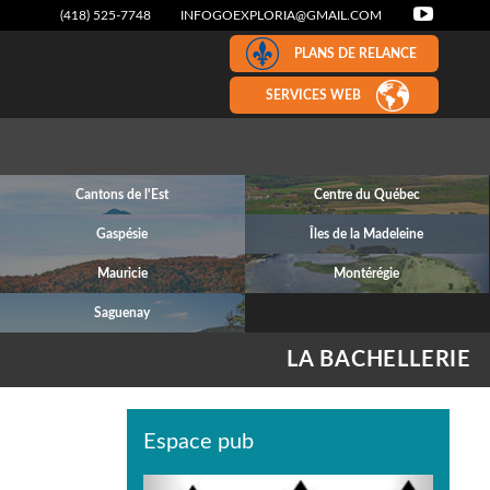
(418) 525-7748
INFOGOEXPLORIA@GMAIL.COM
PLANS DE RELANCE
SERVICES WEB
Cantons de l'Est
Centre du Québec
Gaspésie
Îles de la Madeleine
Mauricie
Montérégie
Saguenay
LA BACHELLERIE
Espace pub
Previous
Next