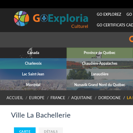
GO EXPLOREZ
GO 
GO CERTIFICATS CA
Culturel
Canada
Province de Québec
Charlevoix
Chaudière-Appalaches
Lac Saint-Jean
Lanaudière
Montréal
Nunavik Grand Nord du Québec
ACCUEIL
EUROPE
FRANCE
AQUITAINE
DORDOGNE
LA
Ville La Bachellerie
CARTE
DÉTAILS