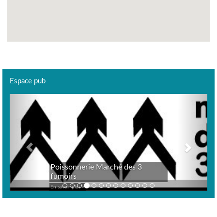
Espace pub
Previous
Next
Poissonnerie Marché des 3
fumoirs
En savoir plus >