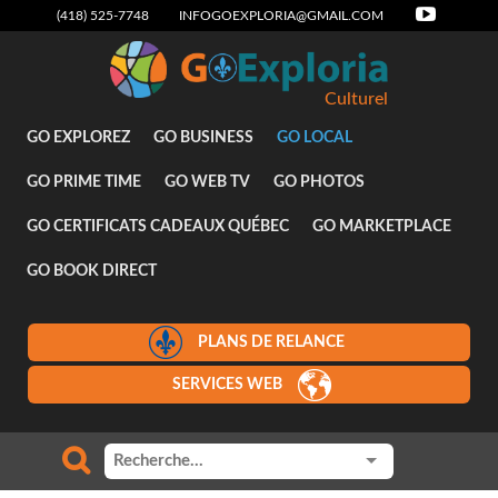
(418) 525-7748
INFOGOEXPLORIA@GMAIL.COM
Culturel
GO EXPLOREZ
GO BUSINESS
GO LOCAL
GO PRIME TIME
GO WEB TV
GO PHOTOS
GO CERTIFICATS CADEAUX QUÉBEC
GO MARKETPLACE
GO BOOK DIRECT
PLANS DE RELANCE
SERVICES WEB