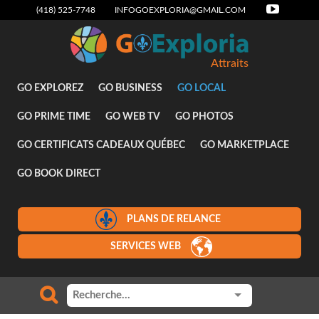
(418) 525-7748
INFOGOEXPLORIA@GMAIL.COM
Attraits
GO EXPLOREZ
GO BUSINESS
GO LOCAL
GO PRIME TIME
GO WEB TV
GO PHOTOS
GO CERTIFICATS CADEAUX QUÉBEC
GO MARKETPLACE
GO BOOK DIRECT
PLANS DE RELANCE
SERVICES WEB