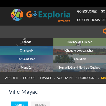
GO EXPLOREZ
GO 
GO CERTIFICATS CA
Attraits
Canada
Province de Québec
Charlevoix
Chaudière-Appalaches
Lac Saint-Jean
Lanaudière
Montréal
Nunavik Grand Nord du Québec
ACCUEIL
EUROPE
FRANCE
AQUITAINE
DORDOGNE
MA
Ville Mayac
CARTE
DÉTAILS