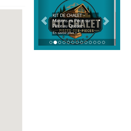
E CHALET –
Joe Smoked Meat Matin
s en Pièce-sur-
Plus, et je vous
au Québec
recommande vivement!
r plus >
En savoir plus >