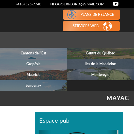
(418) 525-7748
INFOGOEXPLORIA@GMAIL.COM
PLANS DE RELANCE
SERVICES WEB
Cantons de l'Est
Centre du Québec
Gaspésie
Îles de la Madeleine
Mauricie
Montérégie
Saguenay
MAYAC
Espace pub
Previous
Next