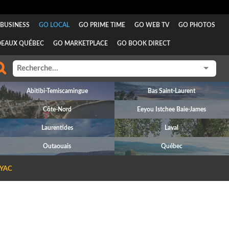
BUSINESS
GO LOCAL
GO PRIME TIME
GO WEB TV
GO PHOTOS
DEAUX QUÉBEC
GO MARKETPLACE
GO BOOK DIRECT
Abitibi-Temiscamingue
Bas Saint-Laurent
Côte-Nord
Eeyou Istchee Baie-James
Laurentides
Laval
Outaouais
Québec
YAC