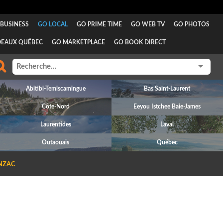
BUSINESS
GO LOCAL
GO PRIME TIME
GO WEB TV
GO PHOTOS
DEAUX QUÉBEC
GO MARKETPLACE
GO BOOK DIRECT
Abitibi-Temiscamingue
Bas Saint-Laurent
Côte-Nord
Eeyou Istchee Baie-James
Laurentides
Laval
Outaouais
Québec
NZAC