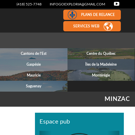
(418) 525-7748
INFOGOEXPLORIA@GMAIL.COM
PLANS DE RELANCE
SERVICES WEB
Cantons de l'Est
Centre du Québec
Gaspésie
Îles de la Madeleine
Mauricie
Montérégie
Saguenay
MINZAC
Espace pub
Previous
Next