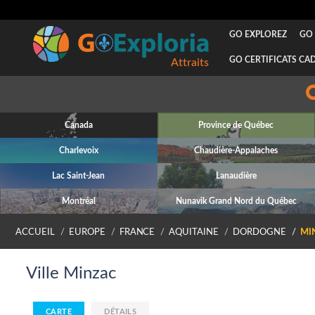
GO EXPLOREZ
GO 
GO CERTIFICATS CA
Attraits
Canada
Province de Québec
Charlevoix
Chaudière-Appalaches
Lac Saint-Jean
Lanaudière
Montréal
Nunavik Grand Nord du Québec
ACCUEIL
EUROPE
FRANCE
AQUITAINE
DORDOGNE
MI
Ville Minzac
CARTE
DÉTAILS