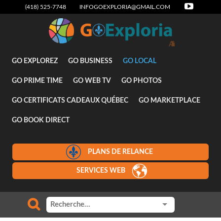
(418) 525-7748
INFOGOEXPLORIA@GMAIL.COM
Attraits
GO EXPLOREZ
GO BUSINESS
GO LOCAL
GO PRIME TIME
GO WEB TV
GO PHOTOS
GO CERTIFICATS CADEAUX QUÉBEC
GO MARKETPLACE
GO BOOK DIRECT
PLANS DE RELANCE
SERVICES WEB