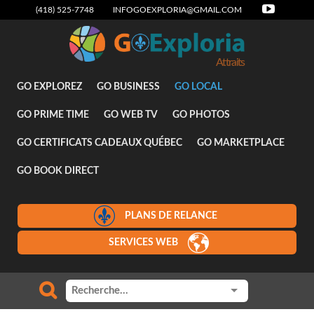
(418) 525-7748
INFOGOEXPLORIA@GMAIL.COM
Attraits
GO EXPLOREZ
GO BUSINESS
GO LOCAL
GO PRIME TIME
GO WEB TV
GO PHOTOS
GO CERTIFICATS CADEAUX QUÉBEC
GO MARKETPLACE
GO BOOK DIRECT
PLANS DE RELANCE
SERVICES WEB