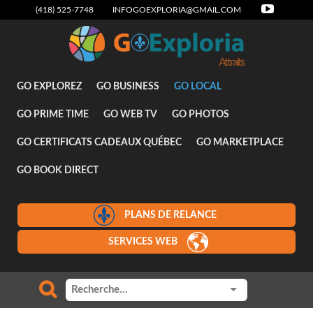
(418) 525-7748
INFOGOEXPLORIA@GMAIL.COM
Attraits
GO EXPLOREZ
GO BUSINESS
GO LOCAL
GO PRIME TIME
GO WEB TV
GO PHOTOS
GO CERTIFICATS CADEAUX QUÉBEC
GO MARKETPLACE
GO BOOK DIRECT
PLANS DE RELANCE
SERVICES WEB