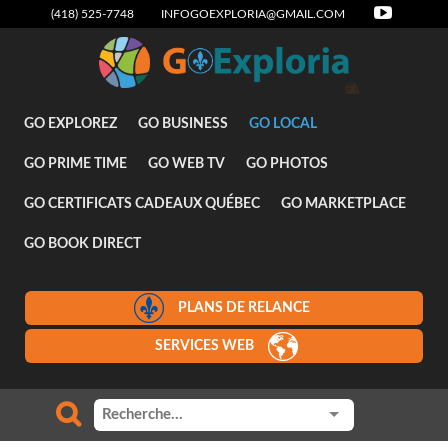
(418) 525-7748
INFOGOEXPLORIA@GMAIL.COM
Attraits
GO EXPLOREZ
GO BUSINESS
GO LOCAL
GO PRIME TIME
GO WEB TV
GO PHOTOS
GO CERTIFICATS CADEAUX QUÉBEC
GO MARKETPLACE
GO BOOK DIRECT
PLANS DE RELANCE
SERVICES WEB