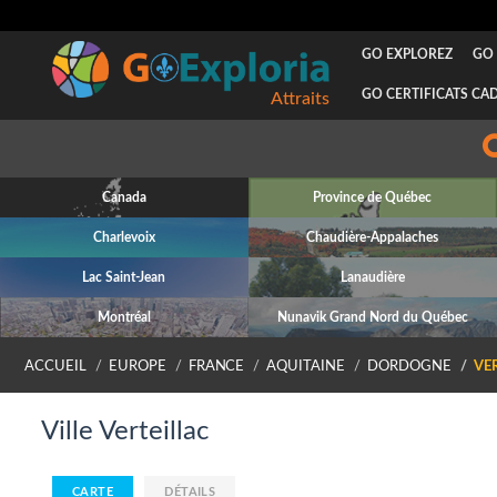
GO EXPLOREZ
GO 
GO CERTIFICATS CA
Attraits
Canada
Province de Québec
Charlevoix
Chaudière-Appalaches
Lac Saint-Jean
Lanaudière
Montréal
Nunavik Grand Nord du Québec
ACCUEIL
EUROPE
FRANCE
AQUITAINE
DORDOGNE
VE
Ville Verteillac
CARTE
DÉTAILS