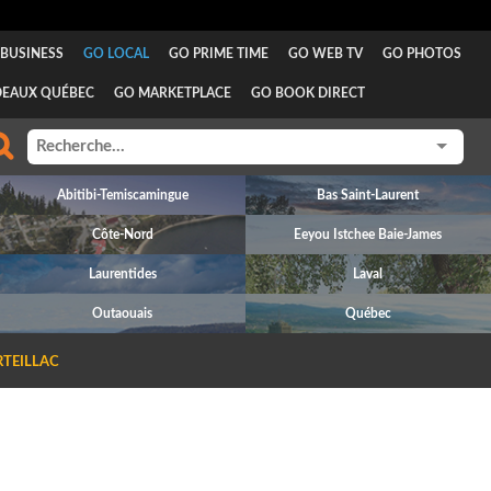
BUSINESS
GO LOCAL
GO PRIME TIME
GO WEB TV
GO PHOTOS
DEAUX QUÉBEC
GO MARKETPLACE
GO BOOK DIRECT
Abitibi-Temiscamingue
Bas Saint-Laurent
Côte-Nord
Eeyou Istchee Baie-James
Laurentides
Laval
Outaouais
Québec
RTEILLAC