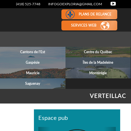
(418) 525-7748
INFOGOEXPLORIA@GMAIL.COM
PLANS DE RELANCE
SERVICES WEB
Cantons de l'Est
Centre du Québec
Gaspésie
Îles de la Madeleine
Mauricie
Montérégie
Saguenay
VERTEILLAC
Espace pub
Previous
Next