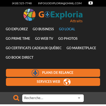
(418) 525-7748
INFOGOEXPLORIA@GMAIL.COM
Attraits
GO EXPLOREZ
GO BUSINESS
GO LOCAL
GO PRIME TIME
GO WEB TV
GO PHOTOS
GO CERTIFICATS CADEAUX QUÉBEC
GO MARKETPLACE
GO BOOK DIRECT
PLANS DE RELANCE
SERVICES WEB