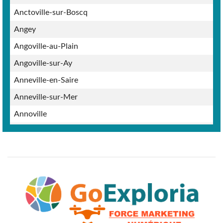
Anctoville-sur-Boscq
Angey
Angoville-au-Plain
Angoville-sur-Ay
Anneville-en-Saire
Anneville-sur-Mer
Annoville
Appeville
Argouges
Aucey-la-Plaine
Auderville
Audouville-la-Hubert
Aumeville-Lestre