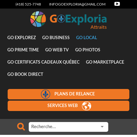
(418) 525-7748
INFOGOEXPLORIA@GMAIL.COM
Attraits
GO EXPLOREZ
GO BUSINESS
GO LOCAL
GO PRIME TIME
GO WEB TV
GO PHOTOS
GO CERTIFICATS CADEAUX QUÉBEC
GO MARKETPLACE
GO BOOK DIRECT
PLANS DE RELANCE
SERVICES WEB