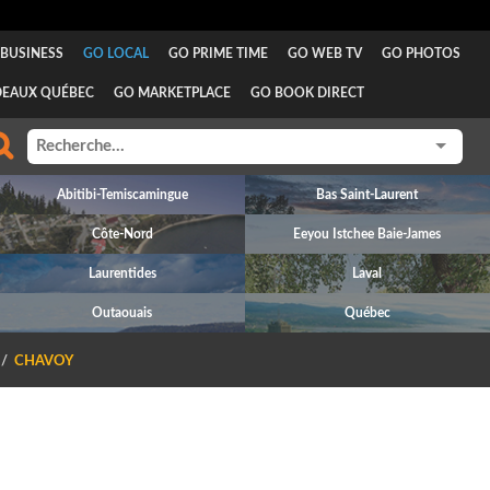
BUSINESS
GO LOCAL
GO PRIME TIME
GO WEB TV
GO PHOTOS
DEAUX QUÉBEC
GO MARKETPLACE
GO BOOK DIRECT
Abitibi-Temiscamingue
Bas Saint-Laurent
Côte-Nord
Eeyou Istchee Baie-James
Laurentides
Laval
Outaouais
Québec
CHAVOY