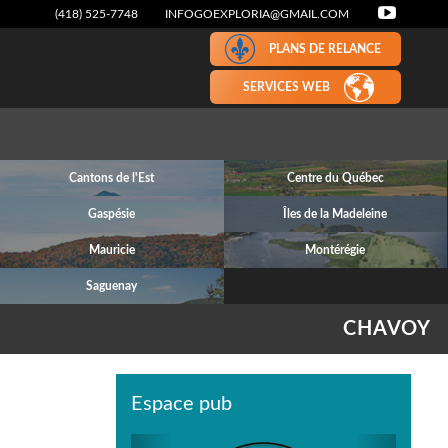
(418) 525-7748
INFOGOEXPLORIA@GMAIL.COM
PLANS DE RELANCE
SERVICES WEB
Cantons de l'Est
Centre du Québec
Gaspésie
Îles de la Madeleine
Mauricie
Montérégie
Saguenay
CHAVOY
Espace pub
Previous
Next