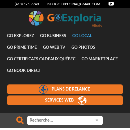
(418) 525-7748
INFOGOEXPLORIA@GMAIL.COM
Attraits
GO EXPLOREZ
GO BUSINESS
GO LOCAL
GO PRIME TIME
GO WEB TV
GO PHOTOS
GO CERTIFICATS CADEAUX QUÉBEC
GO MARKETPLACE
GO BOOK DIRECT
PLANS DE RELANCE
SERVICES WEB