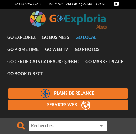
(418) 525-7748
INFOGOEXPLORIA@GMAIL.COM
Attraits
GO EXPLOREZ
GO BUSINESS
GO LOCAL
GO PRIME TIME
GO WEB TV
GO PHOTOS
GO CERTIFICATS CADEAUX QUÉBEC
GO MARKETPLACE
GO BOOK DIRECT
PLANS DE RELANCE
SERVICES WEB