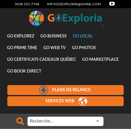
(418) 525-7748
INFOGOEXPLORIA@GMAIL.COM
Attraits
GO EXPLOREZ
GO BUSINESS
GO LOCAL
GO PRIME TIME
GO WEB TV
GO PHOTOS
GO CERTIFICATS CADEAUX QUÉBEC
GO MARKETPLACE
GO BOOK DIRECT
PLANS DE RELANCE
SERVICES WEB