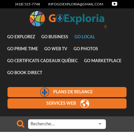
(418) 525-7748
INFOGOEXPLORIA@GMAIL.COM
Attraits
GO EXPLOREZ
GO BUSINESS
GO LOCAL
GO PRIME TIME
GO WEB TV
GO PHOTOS
GO CERTIFICATS CADEAUX QUÉBEC
GO MARKETPLACE
GO BOOK DIRECT
PLANS DE RELANCE
SERVICES WEB