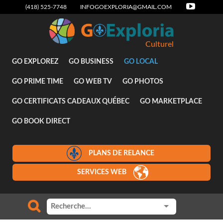
(418) 525-7748
INFOGOEXPLORIA@GMAIL.COM
Culturel
GO EXPLOREZ
GO BUSINESS
GO LOCAL
GO PRIME TIME
GO WEB TV
GO PHOTOS
GO CERTIFICATS CADEAUX QUÉBEC
GO MARKETPLACE
GO BOOK DIRECT
PLANS DE RELANCE
SERVICES WEB