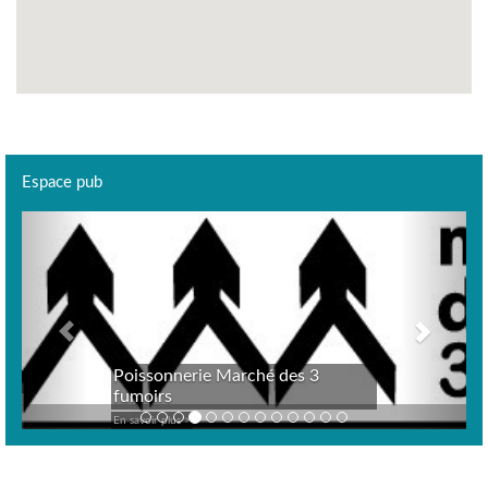
Espace pub
Previous
Next
Poissonnerie Marché des 3
fumoirs
En savoir plus >