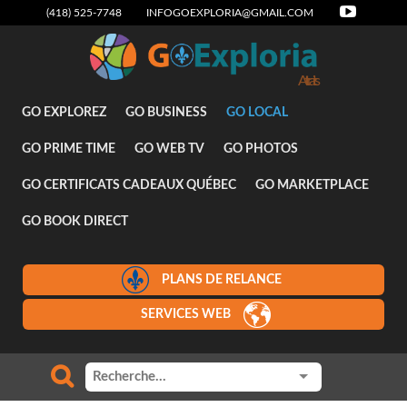
(418) 525-7748
INFOGOEXPLORIA@GMAIL.COM
Attraits
GO EXPLOREZ
GO BUSINESS
GO LOCAL
GO PRIME TIME
GO WEB TV
GO PHOTOS
GO CERTIFICATS CADEAUX QUÉBEC
GO MARKETPLACE
GO BOOK DIRECT
PLANS DE RELANCE
SERVICES WEB