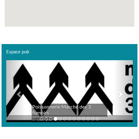
Espace pub
Previous
Next
Poissonnerie Marché des 3
fumoirs
En savoir plus >