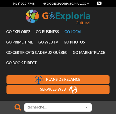
(418) 525-7748
INFOGOEXPLORIA@GMAIL.COM
Culturel
GO EXPLOREZ
GO BUSINESS
GO LOCAL
GO PRIME TIME
GO WEB TV
GO PHOTOS
GO CERTIFICATS CADEAUX QUÉBEC
GO MARKETPLACE
GO BOOK DIRECT
PLANS DE RELANCE
SERVICES WEB