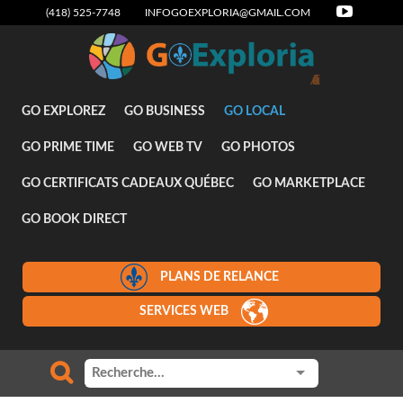
(418) 525-7748
INFOGOEXPLORIA@GMAIL.COM
GO EXPLOREZ
GO BUSINESS
GO LOCAL
GO PRIME TIME
GO WEB TV
GO PHOTOS
GO CERTIFICATS CADEAUX QUÉBEC
GO MARKETPLACE
GO BOOK DIRECT
PLANS DE RELANCE
SERVICES WEB