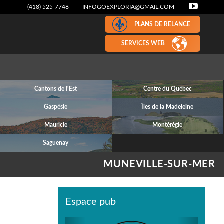
(418) 525-7748
INFOGOEXPLORIA@GMAIL.COM
PLANS DE RELANCE
SERVICES WEB
Cantons de l'Est
Centre du Québec
Gaspésie
Îles de la Madeleine
Mauricie
Montérégie
Saguenay
MUNEVILLE-SUR-MER
Espace pub
Previous
Next