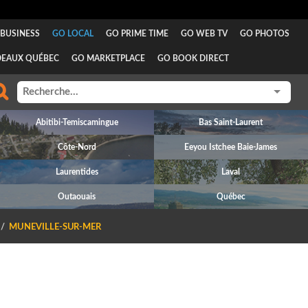
BUSINESS
GO LOCAL
GO PRIME TIME
GO WEB TV
GO PHOTOS
DEAUX QUÉBEC
GO MARKETPLACE
GO BOOK DIRECT
Abitibi-Temiscamingue
Bas Saint-Laurent
Côte-Nord
Eeyou Istchee Baie-James
Laurentides
Laval
Outaouais
Québec
MUNEVILLE-SUR-MER