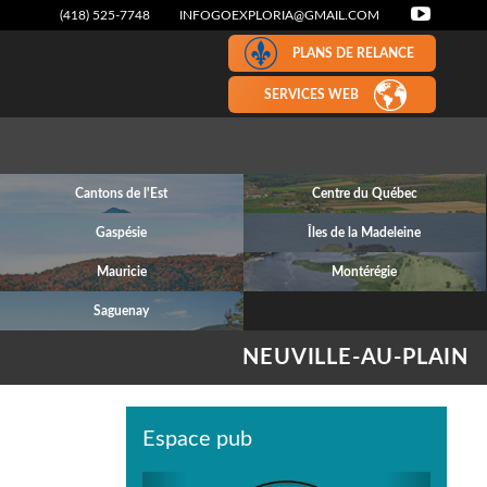
(418) 525-7748
INFOGOEXPLORIA@GMAIL.COM
PLANS DE RELANCE
SERVICES WEB
Cantons de l'Est
Centre du Québec
Gaspésie
Îles de la Madeleine
Mauricie
Montérégie
Saguenay
NEUVILLE-AU-PLAIN
Espace pub
Previous
Next