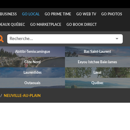
BUSINESS
GO LOCAL
GO PRIME TIME
GO WEB TV
GO PHOTOS
DEAUX QUÉBEC
GO MARKETPLACE
GO BOOK DIRECT
Abitibi-Temiscamingue
Bas Saint-Laurent
Côte-Nord
Eeyou Istchee Baie-James
Laurentides
Laval
Outaouais
Québec
NEUVILLE-AU-PLAIN