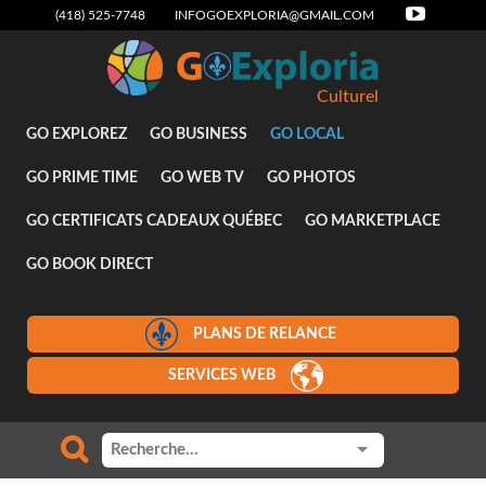
(418) 525-7748
INFOGOEXPLORIA@GMAIL.COM
Culturel
GO EXPLOREZ
GO BUSINESS
GO LOCAL
GO PRIME TIME
GO WEB TV
GO PHOTOS
GO CERTIFICATS CADEAUX QUÉBEC
GO MARKETPLACE
GO BOOK DIRECT
PLANS DE RELANCE
SERVICES WEB