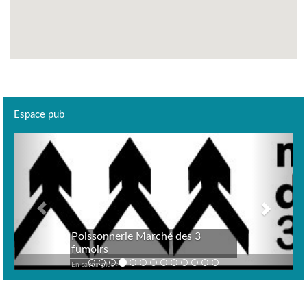
Espace pub
Previous
Next
Poissonnerie Marché des 3
fumoirs
En savoir plus >